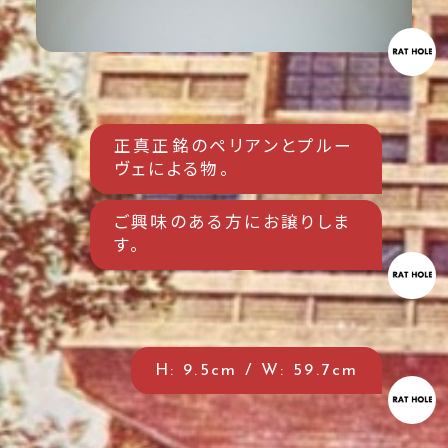
正真正銘のペリアンとプルー
ヴェによる物。
ご興味のある方にお譲りしま
す。
H: 9.5cm / W: 59.7cm