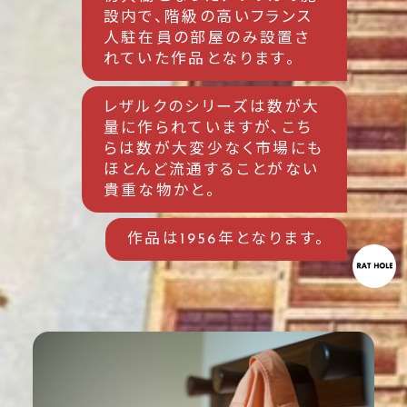
設内で、階級の高いフランス
人駐在員の部屋のみ設置さ
れていた作品となります。
レザルクのシリーズは数が大
量に作られていますが、こち
らは数が大変少なく市場にも
ほとんど流通することがない
貴重な物かと。
作品は1956年となります。