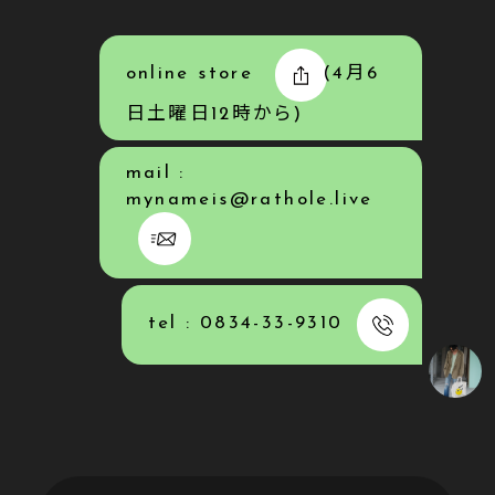
online store
(4月6
日土曜日12時から)
mail :
mynameis@rathole.live
tel :
0834-33-9310